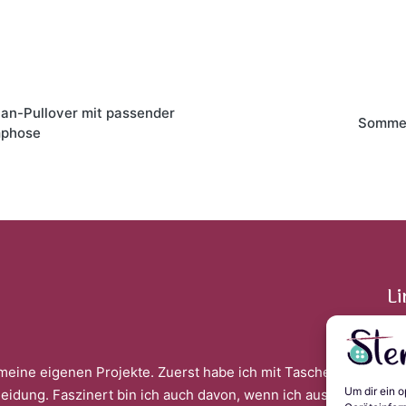
on
an-Pullover mit passender
Somme
phose
Li
meine eigenen Projekte. Zuerst habe ich mit Taschen
Im
Um dir ein 
leidung. Faszinert bin ich auch davon, wenn ich aus
Da