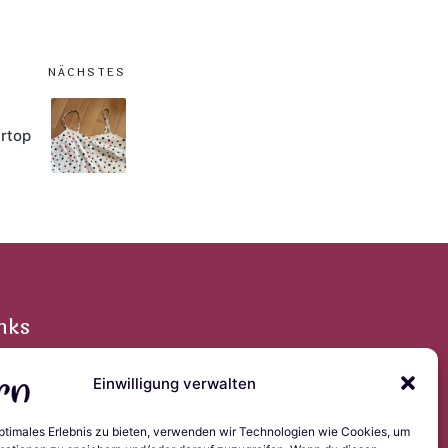
NÄCHSTES
rtop
nks
Einwilligung verwalten
pressum
optimales Erlebnis zu bieten, verwenden wir Technologien wie Cookies, um
tenschutzerklärung