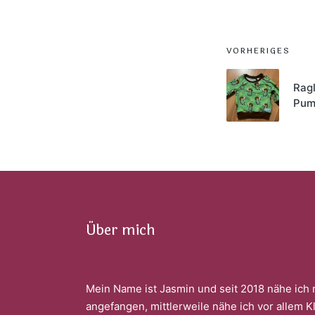
Post
VORHERIGES
navigati
Ragl
Pum
Über mich
Mein Name ist Jasmin und seit 2018 nähe ich 
angefangen, mittlerweile nähe ich vor allem K