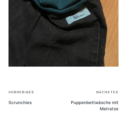
Post
VORHERIGES
NÄCHSTES
navigation
Scrunchies
Puppenbettwäsche mit
Matratze