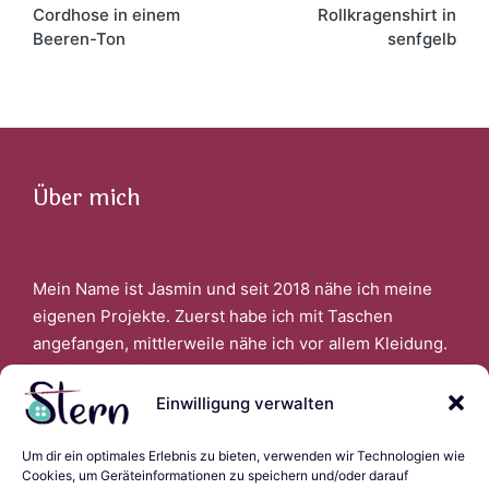
navigation
Cordhose in einem
Rollkragenshirt in
Beeren-Ton
senfgelb
Über mich
Mein Name ist Jasmin und seit 2018 nähe ich meine
eigenen Projekte. Zuerst habe ich mit Taschen
angefangen, mittlerweile nähe ich vor allem Kleidung.
Faszinert bin ich auch davon, wenn ich aus alter
Kleidung Neues schaffen kann.
Einwilligung verwalten
Um dir ein optimales Erlebnis zu bieten, verwenden wir Technologien wie
Links
Cookies, um Geräteinformationen zu speichern und/oder darauf