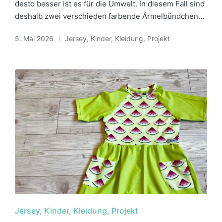
desto besser ist es für die Umwelt. In diesem Fall sind
deshalb zwei verschieden farbende Ärmelbündchen…
5. Mai 2026
Jersey
,
Kinder
,
Kleidung
,
Projekt
Posted
in
Posted
Jersey
Kinder
Kleidung
Projekt