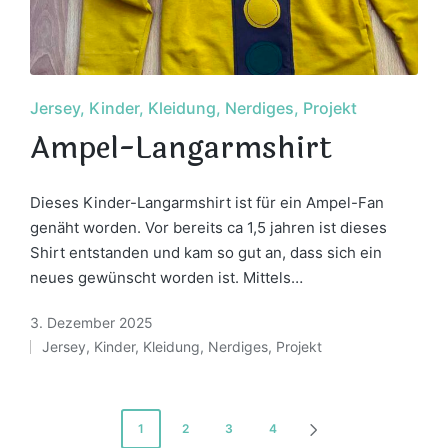
Posted
Jersey
Kinder
Kleidung
Nerdiges
Projekt
in
Ampel-Langarmshirt
Dieses Kinder-Langarmshirt ist für ein Ampel-Fan
genäht worden. Vor bereits ca 1,5 jahren ist dieses
Shirt entstanden und kam so gut an, dass sich ein
neues gewünscht worden ist. Mittels…
3. Dezember 2025
Jersey
,
Kinder
,
Kleidung
,
Nerdiges
,
Projekt
Posted
in
Seitennummerierung
1
2
3
4
NEXT