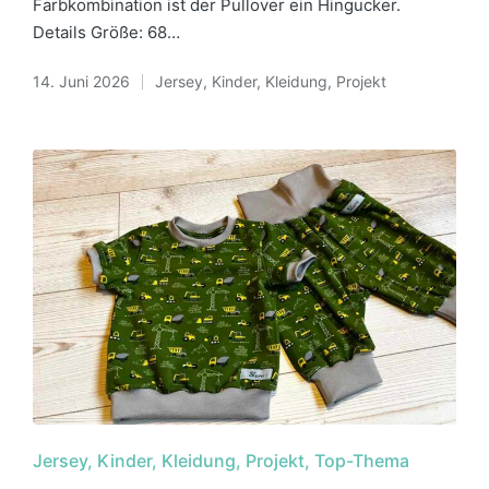
Farbkombination ist der Pullover ein Hingucker.
Details Größe: 68…
14. Juni 2026
Jersey
,
Kinder
,
Kleidung
,
Projekt
Posted
in
Posted
Jersey
Kinder
Kleidung
Projekt
Top-Thema
in