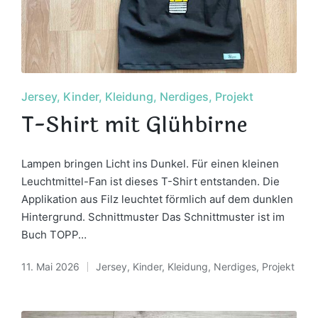
Posted
Jersey
Kinder
Kleidung
Nerdiges
Projekt
in
T-Shirt mit Glühbirne
Lampen bringen Licht ins Dunkel. Für einen kleinen
Leuchtmittel-Fan ist dieses T-Shirt entstanden. Die
Applikation aus Filz leuchtet förmlich auf dem dunklen
Hintergrund. Schnittmuster Das Schnittmuster ist im
Buch TOPP…
11. Mai 2026
Jersey
,
Kinder
,
Kleidung
,
Nerdiges
,
Projekt
Posted
in