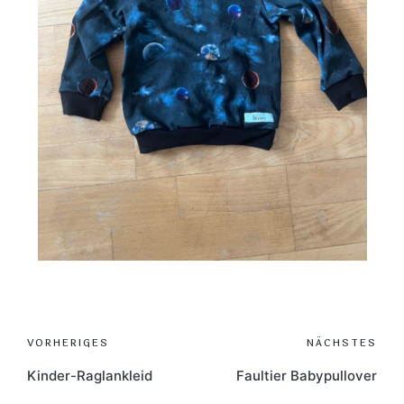
Post
VORHERIGES
NÄCHSTES
navigation
Kinder-Raglankleid
Faultier Babypullover