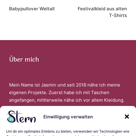
Post
navigation
Babypullover Weltall
Festivalkleid aus alten
T-Shirts
Über mich
Mein Name ist Jasmin und seit 2018 nähe ich meine
eigenen Projekte. Zuerst habe ich mit Taschen
angefangen, mittlerweile nähe ich vor allem Kleidung.
Faszinert bin ich auch davon, wenn ich aus alter
Kleidung Neues schaffen kann.
Einwilligung verwalten
Um dir ein optimales Erlebnis zu bieten, verwenden wir Technologien wie
Links