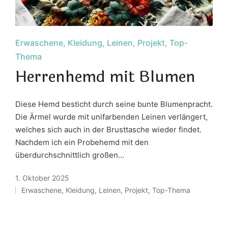
Posted
Erwaschene
Kleidung
Leinen
Projekt
Top-
in
Thema
Herrenhemd mit Blumen
Diese Hemd besticht durch seine bunte Blumenpracht.
Die Ärmel wurde mit unifarbenden Leinen verlängert,
welches sich auch in der Brusttasche wieder findet.
Nachdem ich ein Probehemd mit den
überdurchschnittlich großen…
1. Oktober 2025
Erwaschene
,
Kleidung
,
Leinen
,
Projekt
,
Top-Thema
Posted
in