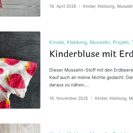
16. April 2026
Kinder
,
Kleidung
,
Musseli
Posted
in
Posted
Kinder
Kleidung
Musselin
Projekt
in
Kinderbluse mit Er
Dieser Musselin-Stoff mit den Erdbeeren 
Kauf auch an meine Nichte gedacht. Da
daraus zu nähen.…
16. November 2025
Kinder
,
Kleidung
,
Mu
Posted
in