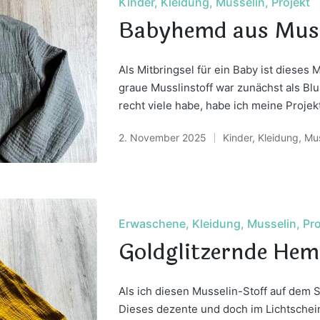
Posted
Kinder
Kleidung
Musselin
Projekt
in
Babyhemd aus Muss
Als Mitbringsel für ein Baby ist diese
graue Musslinstoff war zunächst als Blu
recht viele habe, habe ich meine Proje
2. November 2025
Kinder
,
Kleidung
,
Mus
Posted
in
Posted
Erwaschene
Kleidung
Musselin
Pro
in
Goldglitzernde Hem
Als ich diesen Musselin-Stoff auf dem S
Dieses dezente und doch im Lichtschein 