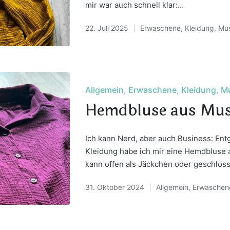
mir war auch schnell klar:…
22. Juli 2025
Erwaschene
,
Kleidung
,
Mus
Posted
in
Posted
Allgemein
Erwaschene
Kleidung
Mu
in
Hemdbluse aus Mus
Ich kann Nerd, aber auch Business: En
Kleidung habe ich mir eine Hemdbluse a
kann offen als Jäckchen oder geschlo
31. Oktober 2024
Allgemein
,
Erwaschen
Posted
in