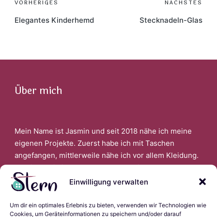
Post
VORHERIGES
NÄCHSTES
navigation
Elegantes Kinderhemd
Stecknadeln-Glas
Über mich
Mein Name ist Jasmin und seit 2018 nähe ich meine
eigenen Projekte. Zuerst habe ich mit Taschen
angefangen, mittlerweile nähe ich vor allem Kleidung.
Faszinert bin ich auch davon, wenn ich aus alter
Kleidung Neues schaffen kann.
Einwilligung verwalten
Um dir ein optimales Erlebnis zu bieten, verwenden wir Technologien wie
Links
Cookies, um Geräteinformationen zu speichern und/oder darauf