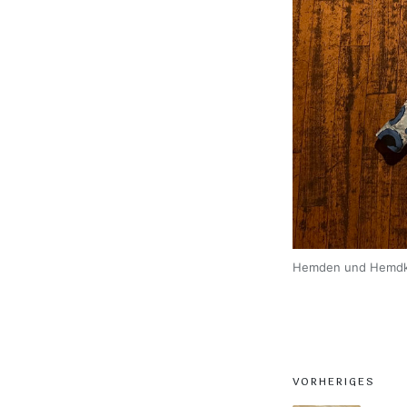
Hemden und Hemdkl
Post
VORHERIGES