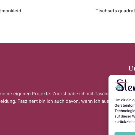
on
émonkleid
Tischsets quadra
Li
meine eigenen Projekte. Zuerst habe ich mit Taschen
Im
Um dir ein 
leidung. Faszinert bin ich auch davon, wenn ich aus
Da
Geräteinfor
Co
Technologie
La
auf dieser W
zurückziehs