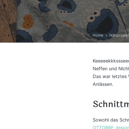
Home
Nähprojek
Keeeeekkkssseee
Neffen und NIch
Das war letztes 
Anlässen.
Schnitt
Sowohl das Schn
OTTOBRE design