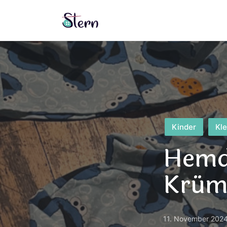
Posted
Kinder
Kl
in
Hemde
Krüm
11. November 202