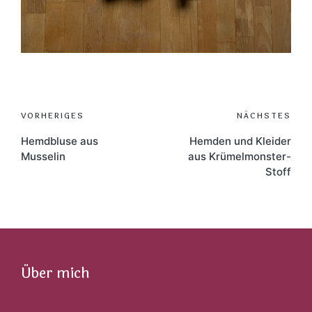
Post
VORHERIGES
NÄCHSTES
navigation
Hemdbluse aus
Hemden und Kleider
Musselin
aus Krümelmonster-
Stoff
Über mich