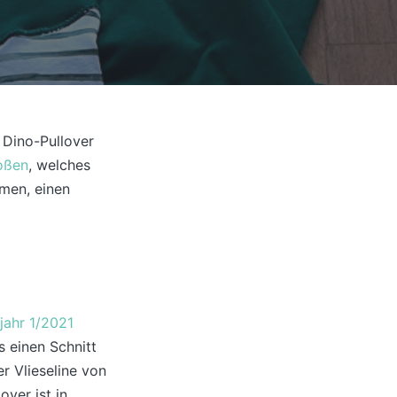
n Dino-Pullover
toßen
, welches
men, einen
jahr 1/2021
 einen Schnitt
r Vlieseline von
over ist in