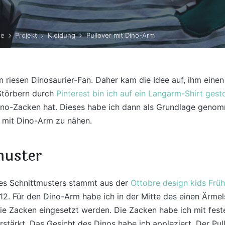
te
Projekt
Kleidung
Pullover mit Dino-Arm
in riesen Dinosaurier-Fan. Daher kam die Idee auf, ihm eine
Störbern durch
Pinterest bin ich auf ein Langarm-Shirt ges
ino-Zacken hat. Dieses habe ich dann als Grundlage genom
r mit Dino-Arm zu nähen.
muster
es Schnittmusters stammt aus der
Ottobre design kids Früh
. Für den Dino-Arm habe ich in der Mitte des einen Ärmels
ie Zacken eingesetzt werden. Die Zacken habe ich mit feste
rstärkt. Das Gesicht des Dinos habe ich appleziert. Der Pull