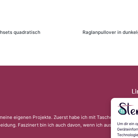
on
hsets quadratisch
Raglanpullover in dunke
Li
meine eigenen Projekte. Zuerst habe ich mit Taschen
Im
Um dir ein 
leidung. Faszinert bin ich auch davon, wenn ich aus
Da
Geräteinfor
Co
Technologie