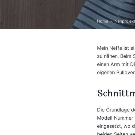
Home
Nähprojek
Mein Neffe ist e
zu nähen. Beim 
einen Arm mit D
eigenen Pullove
Schnitt
Die Grundlage d
Modell Nummer 12
eingesetzt, wo d
beiden Seiten ve