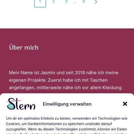
Seitennummerierung
1
2
3
…
9
NEXT
der
PAGE
Beiträge
Über mich
Mein Name ist Jasmin und seit 2018 nähe ich meine
eigenen Projekte. Zuerst habe ich mit Taschen
angefangen, mittlerweile nähe ich vor allem Kleidung.
Faszinert bin ich auch davon, wenn ich aus alter
Kleidung Neues schaffen kann.
Einwilligung verwalten
Um dir ein optimales Erlebnis zu bieten, verwenden wir Technologien wie
Links
Cookies, um Geräteinformationen zu speichern und/oder darauf
zuzugreifen. Wenn du diesen Technologien zustimmst, können wir Daten