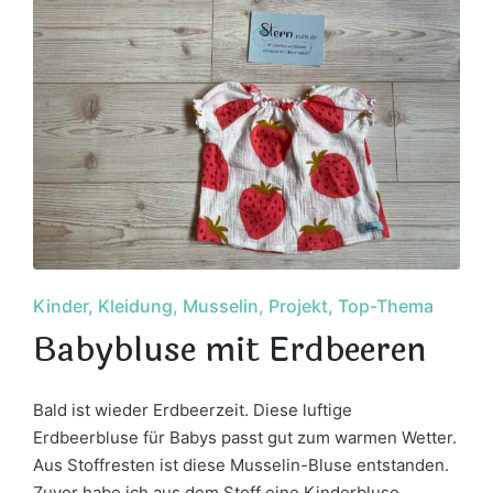
Posted
Kinder
Kleidung
Musselin
Projekt
Top-Thema
in
Babybluse mit Erdbeeren
Bald ist wieder Erdbeerzeit. Diese luftige
Erdbeerbluse für Babys passt gut zum warmen Wetter.
Aus Stoffresten ist diese Musselin-Bluse entstanden.
Zuvor habe ich aus dem Stoff eine Kinderbluse