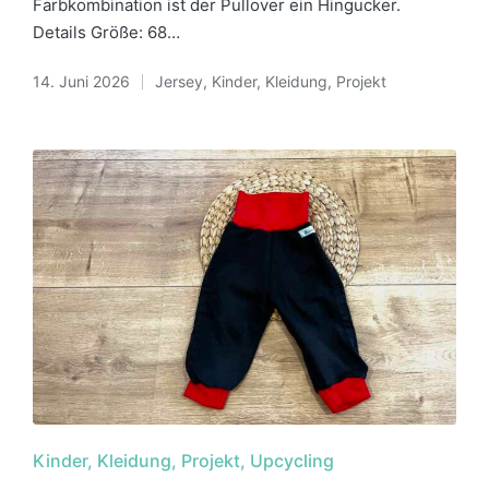
Farbkombination ist der Pullover ein Hingucker.
Details Größe: 68…
14. Juni 2026
Jersey
,
Kinder
,
Kleidung
,
Projekt
Posted
in
Posted
Kinder
Kleidung
Projekt
Upcycling
in