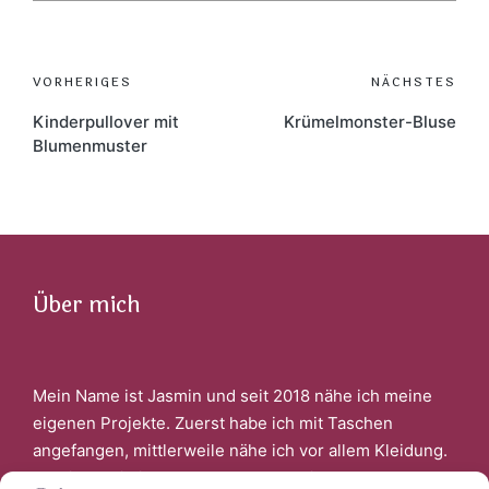
Post
VORHERIGES
NÄCHSTES
navigation
Kinderpullover mit
Krümelmonster-Bluse
Blumenmuster
Über mich
Mein Name ist Jasmin und seit 2018 nähe ich meine
eigenen Projekte. Zuerst habe ich mit Taschen
angefangen, mittlerweile nähe ich vor allem Kleidung.
Faszinert bin ich auch davon, wenn ich aus alter