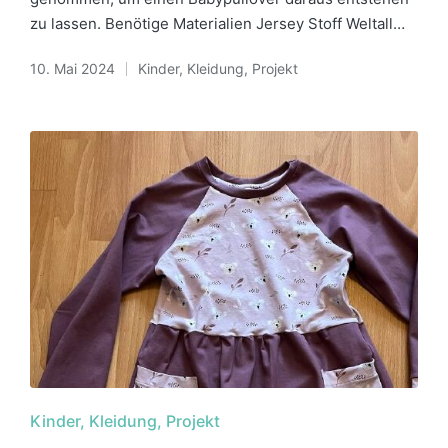
zu lassen. Benötige Materialien Jersey Stoff Weltall…
10. Mai 2024
Kinder
,
Kleidung
,
Projekt
Posted
in
Posted
Kinder
Kleidung
Projekt
in