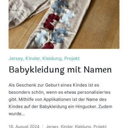
Posted
Jersey
Kinder
Kleidung
Projekt
in
Babykleidung mit Namen
Als Geschenk zur Geburt eines Kindes ist es
besonders schön, wenn es etwas personalisiertes
gibt. Mithilfe von Applikationen ist der Name des
Kindes auf der Babykleidung ein Hingucker. Zudem
wurde…
16. August 2024
Jersey
,
Kinder
,
Kleidung
,
Projekt