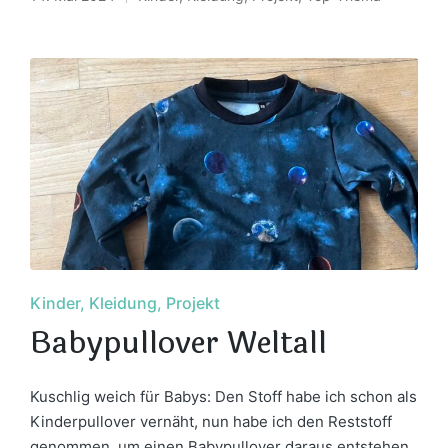
Posted
in
Posted
Kinder
Kleidung
Projekt
in
Babypullover Weltall
Kuschlig weich für Babys: Den Stoff habe ich schon als
Kinderpullover vernäht, nun habe ich den Reststoff
genommen, um einen Babypullover daraus entstehen