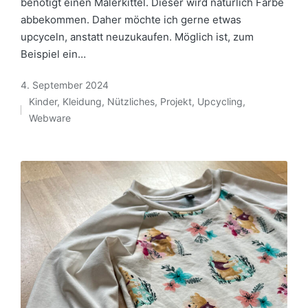
benötigt einen Malerkittel. Dieser wird natürlich Farbe
abbekommen. Daher möchte ich gerne etwas
upcyceln, anstatt neuzukaufen. Möglich ist, zum
Beispiel ein…
4. September 2024
Kinder
,
Kleidung
,
Nützliches
,
Projekt
,
Upcycling
,
Posted
Webware
in