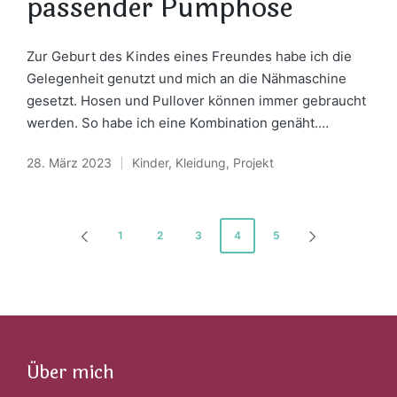
passender Pumphose
Zur Geburt des Kindes eines Freundes habe ich die
Gelegenheit genutzt und mich an die Nähmaschine
gesetzt. Hosen und Pullover können immer gebraucht
werden. So habe ich eine Kombination genäht.…
28. März 2023
Kinder
,
Kleidung
,
Projekt
Posted
in
Seitennummerierung
1
2
3
4
5
PREVIOUS
NEXT
der
PAGE
PAGE
Beiträge
Über mich