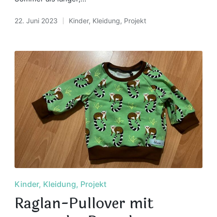
22. Juni 2023
Kinder
,
Kleidung
,
Projekt
Posted
in
Posted
Kinder
Kleidung
Projekt
in
Raglan-Pullover mit