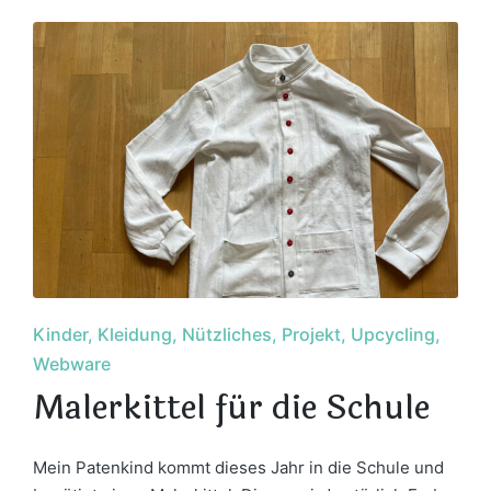
Posted
Kinder
Kleidung
Nützliches
Projekt
Upcycling
in
Webware
Malerkittel für die Schule
Mein Patenkind kommt dieses Jahr in die Schule und