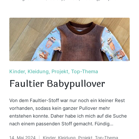
Posted
in
Posted
Kinder
Kleidung
Projekt
Top-Thema
in
Faultier Babypullover
Von dem Faultier-Stoff war nur noch ein kleiner Rest
vorhanden, sodass kein ganzer Pullover mehr
entstehen konnte. Daher habe ich mich auf die Suche
nach einem passenden Stoff gemacht. Fündig…
14. Mai 2024
Kinder
,
Kleidung
,
Projekt
,
Top-Thema