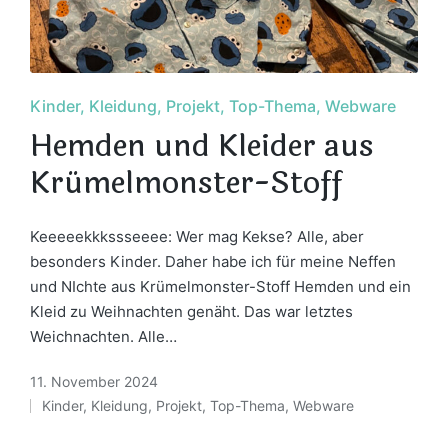
Posted
Kinder
Kleidung
Projekt
Top-Thema
Webware
in
Hemden und Kleider aus
Krümelmonster-Stoff
Keeeeekkkssseeee: Wer mag Kekse? Alle, aber
besonders Kinder. Daher habe ich für meine Neffen
und NIchte aus Krümelmonster-Stoff Hemden und ein
Kleid zu Weihnachten genäht. Das war letztes
Weichnachten. Alle…
11. November 2024
Kinder
,
Kleidung
,
Projekt
,
Top-Thema
,
Webware
Posted
in